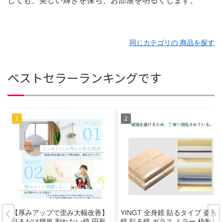
しても、美しい輝きを保ち、お部屋を明るくします。
同じカテゴリの 商品を探す
ベストセラーランキングです
【厚みアップで歪み大幅改善】
YINGT 全身鏡 貼るタイプ 姿見
貼るだけ簡単 割れない鏡 円形
鏡 貼る鏡 ガラス ミラー 枠無し