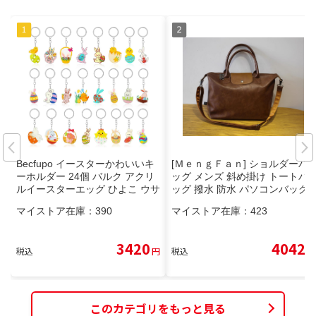
Becfupo イースターかわいいキ
[ＭｅｎｇＦａｎ] ショルダーバ
ーホルダー 24個 バルク アクリ
ッグ メンズ 斜め掛け トートバ
ルイースターエッグ ひよこ ウサ
ッグ 撥水 防水 パソコンバッグ
ギのオーナメント キーリング付
大容量 シンプル PC収納 紳士用
マイストア在庫：
390
マイストア在庫：
423
3420
4042
税込
円
税込
円
このカテゴリをもっと見る