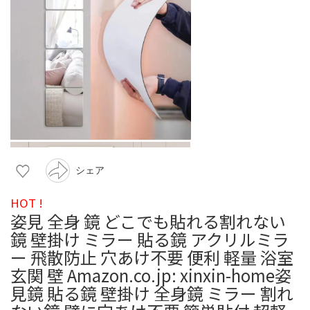
シェア
HOT !
姿見 全身 鏡 どこでも貼れる割れない
鏡 壁掛け ミラー 貼る鏡 アクリルミラ
ー 飛散防止 穴あけ不要 便利 軽量 浴室
玄関 壁 Amazon.co.jp: xinxin-home姿
見鏡 貼る鏡 壁掛け 全身鏡 ミラー 割れ