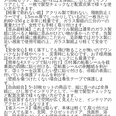
5~10枚セット。縦に並べれば全身鏡に。ひし形でインテ
リアとして。一枚で髪型チェックなど配置次第で様々な使
い方ができます。
【軽量で割れない鏡】アクリル製で割れない。飛散防止ミ
ラーです。1.5ｍｍ厚でしっかりしているのに一枚当たり
約60~150ｇと非常に軽量です。ガラス製鏡の三分の一の
重量だけで、女性でも手軽く取り付けます。
【歪み超軽減】これまでのアクリル製鏡は通常のガラス製
鏡に比べると極端に歪みがひどい物が多かったです。当製
品は歪み軽減に徹底的にこだわり、近距離ではガラス製に
近い感覚で使用可能の上、ガラス製鏡より軽くて安全で
す。
【安全安心】軽く落下しても飛び散ることが無いのでワン
パクなお子様やペット、災害時にも安心です。お子様用施
設やスポーツでのフォームチェックにも最適です。
【簡単な4ステップで貼り付け】①付属の粘着シールを鏡
裏面の四隅に貼り付ける。②粘着シールの剥離紙を剥が
す。③ミラーを設置したい壁に貼り付ける。④鏡の表面に
付いている保護フィルムを剥がす。
（壁紙を傷つけたくない場合は養生テ一プで保護しま
す。）
【自由組合】5~10枚セットの商品で、縦に並べれば全身
鏡に。ひし形でインテリアとして。一枚で髪型チェックな
ど配置次第で様々な使い方ができます。
鏡を設置するだけで空間が広く見えたりと、インテリアの
アクセントにもなります。
【省スペース】場所は取らず、本体は軽くて,取り付けは
お一人でも楽々。玄関、クロゼットのドア、洗面所、浴