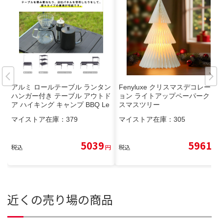
アルミ ロールテーブル ランタン
Fenyluxe クリスマスデコレーシ
ハンガー付き テーブル アウトド
ョン ライトアップペーパークリ
ア ハイキング キャンプ BBQ Le
スマスツリー
nce 折りたたみ式 コンパクト M
マイストア在庫：
379
マイストア在庫：
305
oon 超軽量
5039
5961
税込
円
税込
円
近くの売り場の商品