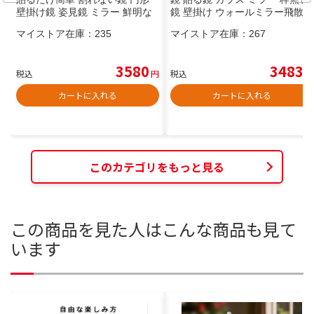
壁掛け鏡 姿見鏡 ミラー 鮮明な
鏡 壁掛け ウォールミラー飛散防
映りで部屋明るく お子様やペッ
止 玄関 浴室 軽量 クローゼ
マイストア在庫：
235
マイストア在庫：
267
トも安心
3580
3483
税込
円
税込
円
カートに入れる
カートに入れる
このカテゴリをもっと見る
この商品を見た人はこんな商品も見て
います