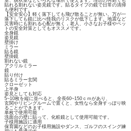
室、脱衣室などいろんな場所で使えます。理想の何処でも
貼れる割れない姿見鏡です。貼るタイプの鏡で日常の清掃
も便利です。
【安全安心】軽く落下しても飛び散ることが無い。万が一
落下しても鏡に比べ怪我のリスクが低下します。地震など
災害時にも割れる心配が無く，老人、小さなお子様やペッ
トの安全対策としてもオススメです。
全身鏡
姿見鏡
壁掛け
ミラー
貼る鏡
壁掛鏡
割れない鏡
アクリルミラー
鏡
貼り付け
貼るミラー玄関
クローゼット
上半身
姿見としても対応
5~10枚を縦に並べると、全長60~150ｃｍがあり、
玄関やリビングルームで置くと、女性なら全身すっぽり映
ることができます。
単枚で使用可能
洗面台の壁に貼って、化粧鏡として使用可能です。
子様用施設に適用
保育園などのお子様用施設やダンス、ゴルフのスイング練