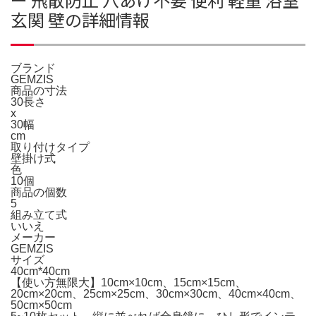
玄関 壁の詳細情報
ブランド
GEMZIS
商品の寸法
30長さ
x
30幅
cm
取り付けタイプ
壁掛け式
色
10個
商品の個数
5
組み立て式
いいえ
メーカー
GEMZIS
サイズ
40cm*40cm
【使い方無限大】10cm×10cm、15cm×15cm、
20cm×20cm、25cm×25cm、30cm×30cm、40cm×40cm、
50cm×50cm