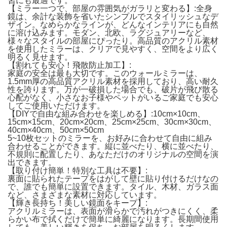
習にも最適です。
【ミラー一つで、部屋の雰囲気がガラリと変わる】:全身
鏡は、余計な装飾を省いたシンプルでスタイリッシュなデ
ザイン。なめらかなラインが、どんなインテリアにも自然
に溶け込みます。モダン、北欧、ラグジュアリーなど、
様々なスタイルの部屋にぴったり。高品質のアクリル素材
を使用したミラーは、クリアで見やすく、空間をより広く
明るく見せます。
【割れても安心！飛散防止加工】:
家庭の安全は最も大切です。このウォールミラーは、
1.5mm厚の高品質アクリル素材を採用しており、高い耐久
性を誇ります。万が一破損した場合でも、破片が飛び散る
心配がなく、小さなお子様やペットがいるご家庭でも安心
してご使用いただけます。
【DIYで自由な組み合わせを楽しめる】:10cm×10cm、
15cm×15cm、20cm×20cm、25cm×25cm、30cm×30cm、
40cm×40cm、50cm×50cm
5~10枚セットのミラーを、お好みに合わせて自由に組み
合わせることができます。縦に並べたり、横に並べたり、
不規則に配置したり、あなただけのオリジナルの空間を演
出できます。
【取り付け簡単！特別な工具は不要】:
裏面に貼られたテープをはがして壁に貼り付けるだけなの
で、誰でも簡単に設置できます。タイル、木材、ガラス面
など、さまざまな素材に対応しています。
【輝き長持ち！美しい鏡面をキープ】:
アクリルミラーは、表面が滑らかで汚れがつきにくく、柔
らかい布で拭くだけで簡単に綺麗になります。長期間使用