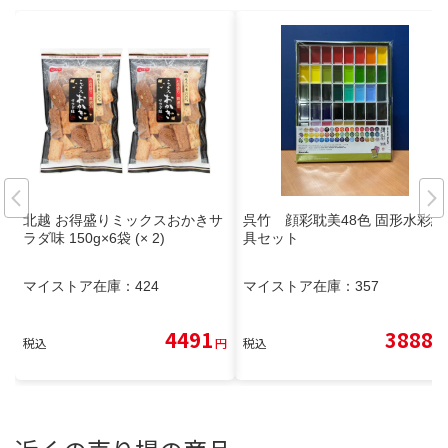
北越 お得盛りミックスおかきサ
呉竹 顔彩耽美48色 固形水彩絵
ラダ味 150g×6袋 (× 2)
具セット
マイストア在庫：
424
マイストア在庫：
357
4491
3888
税込
円
税込
円