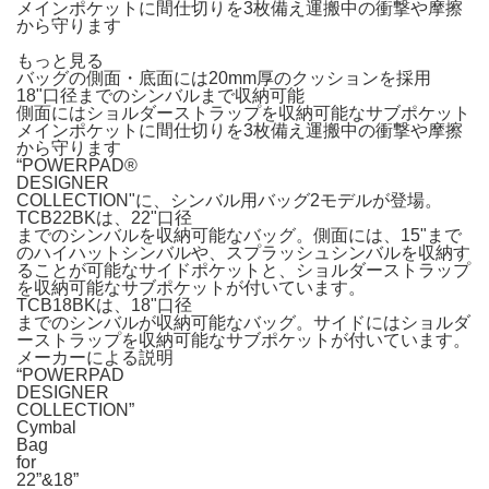
メインポケットに間仕切りを3枚備え運搬中の衝撃や摩擦
から守ります
もっと見る
バッグの側面・底面には20mm厚のクッションを採用
18"口径までのシンバルまで収納可能
側面にはショルダーストラップを収納可能なサブポケット
メインポケットに間仕切りを3枚備え運搬中の衝撃や摩擦
から守ります
“POWERPAD®
DESIGNER
COLLECTION"に、シンバル用バッグ2モデルが登場。
TCB22BKは、22"口径
までのシンバルを収納可能なバッグ。側面には、15"まで
のハイハットシンバルや、スプラッシュシンバルを収納す
ることが可能なサイドポケットと、ショルダーストラップ
を収納可能なサブポケットが付いています。
TCB18BKは、18"口径
までのシンバルが収納可能なバッグ。サイドにはショルダ
ーストラップを収納可能なサブポケットが付いています。
メーカーによる説明
“POWERPAD
DESIGNER
COLLECTION”
Cymbal
Bag
for
22”&18”