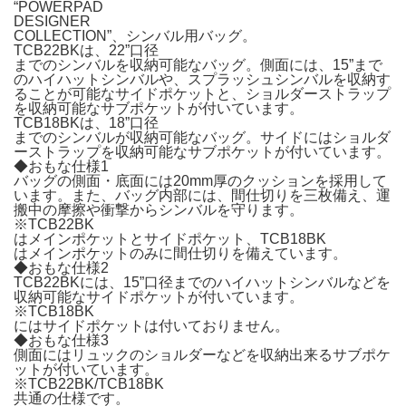
“POWERPAD
DESIGNER
COLLECTION”、シンバル用バッグ。
TCB22BKは、22”口径
までのシンバルを収納可能なバッグ。側面には、15”まで
のハイハットシンバルや、スプラッシュシンバルを収納す
ることが可能なサイドポケットと、ショルダーストラップ
を収納可能なサブポケットが付いています。
TCB18BKは、18”口径
までのシンバルが収納可能なバッグ。サイドにはショルダ
ーストラップを収納可能なサブポケットが付いています。
◆おもな仕様1
バッグの側面・底面には20mm厚のクッションを採用して
います。また、バッグ内部には、間仕切りを三枚備え、運
搬中の摩擦や衝撃からシンバルを守ります。
※TCB22BK
はメインポケットとサイドポケット、TCB18BK
はメインポケットのみに間仕切りを備えています。
◆おもな仕様2
TCB22BKには、15”口径までのハイハットシンバルなどを
収納可能なサイドポケットが付いています。
※TCB18BK
にはサイドポケットは付いておりません。
◆おもな仕様3
側面にはリュックのショルダーなどを収納出来るサブポケ
ットが付いています。
※TCB22BK/TCB18BK
共通の仕様です。