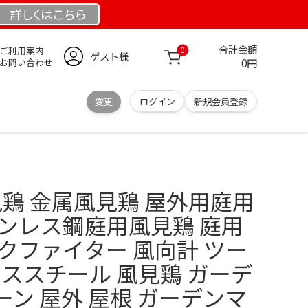
詳しくは
こちら
合計金額
ご利用案内
0
ゲスト様
0円
お問い合わせ
変更
ログイン
新規会員登録
見鶏 金属風見鶏 屋外用庭用
テンレス鋼庭用風見鶏 庭用
クファイター 風向計 ツー
レススチール 風見鶏 ガーデ
ン 屋外 屋根 ガーデンマ