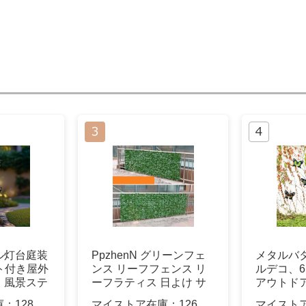
ル灯台庭装
PpzhenN グリーンフェ
メタルバ
イト付き屋外
ンス リーフフェンス リ
ルデコ、6.
、風景ステ
ーフラティス 日よけ サ
アウトド
生オーナメ
ンシェード 目隠し 緑の
ールアー
庫：
128
マイストア在庫：
126
マイスト