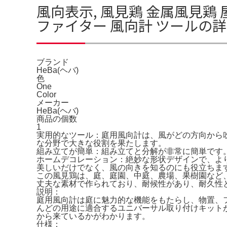
風向表示, 風見鶏 金属風見鶏
ファイター 風向計 ツールの
ブランド
HeBa(ヘバ)
色
One
Color
メーカー
HeBa(ヘバ)
商品の個数
1
実用的なツール：庭用風向計は、風がどの方向から
な分野で大きな役割を果たします。
組み立てが簡単：組み立てと分解が非常に簡単です
ホームデコレーション：絶妙な形状デザインで、よ
美しいだけでなく、風の向きを知るのにも役立ちま
この風見鶏は、庭、庭園、中庭、農場、果樹園など
丈夫な素材で作られており、耐候性があり、耐久性
説明：
庭用風向計は庭に魅力的な機能をもたらし、物置、
んどの用途に適合するユニバーサル取り付けキット
から来ているかがわかります。
仕様：