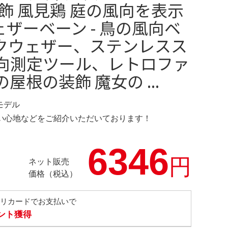
飾 風見鶏 庭の風向を表示
ェザーベーン - 鳥の風向ベ
クウェザー、ステンレスス
向測定ツール、レトロファ
屋根の装飾 魔女の ...
定モデル
の使い心地などをご紹介いただいております！
6346
円
ネット販売
価格（税込）
メリカードでお支払いで
イント獲得