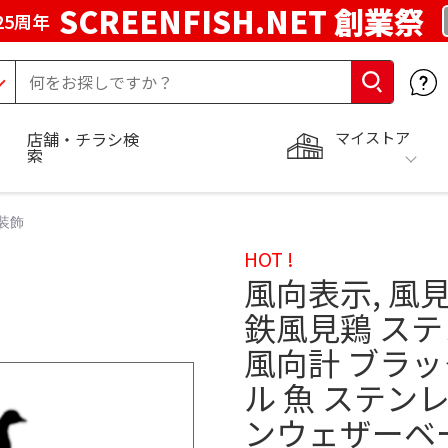
SCREENFISH.NET 創業祭
25周年
マイストア
店舗・チラシ検
索
装飾
HOT !
風向表示, 風
鉄風見鶏 ス
風向計 ブラッ
ル 魚 ステン
ンウェザーベー